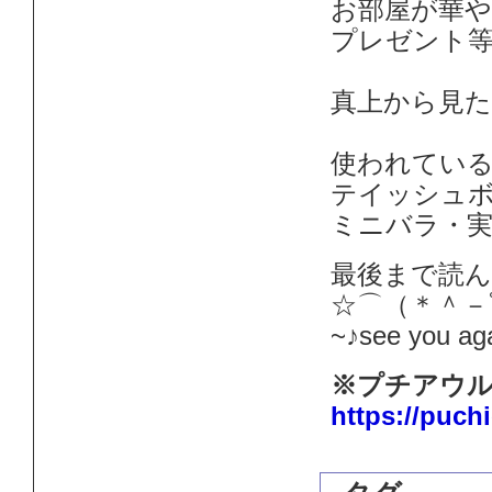
お部屋が華
プレゼント
真上から見
使われてい
テイッシュ
ミニバラ・
最後まで読
☆⌒（＊＾－ﾟ
~♪see you a
※プチアウル
https://puch