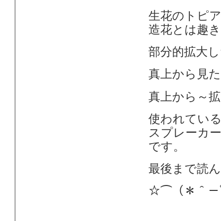
生花のトピ
造花とは趣
部分的拡大し
真上から見
真上から～
使われてい
スプレーカ
です。
最後まで読
☆⌒（＊＾－ﾟ)ﾉ~