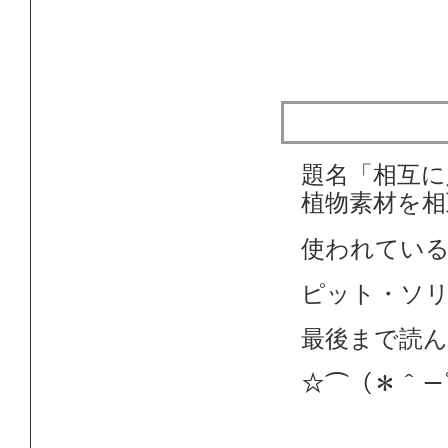
相互に入り
題名「相互に
植物素材を相
使われてい
ピット・ソ
最後まで読
☆⌒（＊＾－ﾟ)ﾉ~