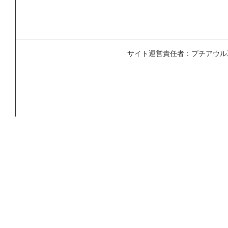
サイト運営責任者：プチアウル
Copyright (C) 2003-2013
プチ
※当サイトのテキスト・画像等
髪飾り・コサージュ・ブローチ・手
pow