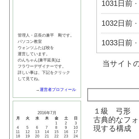
1031日前 · 
1032日前 · 
管理人・店長の兼平 剛です。
1033日前 · 
パソコン教室
ウォンツふたば校を
運営しています。
のんちゃん(兼平延美)は
当サイト
フラワーデザイナーです。
詳しい事は、下記をクリック
して見てね。
→
運営者プロフィール
1級：弓形
カレンダー
１級 弓形
2016年7月
古典的なフ
月
火
水
木
金
土
日
1
2
3
現する構成
4
5
6
7
8
9
10
11
12
13
14
15
16
17
18
19
20
21
22
23
24