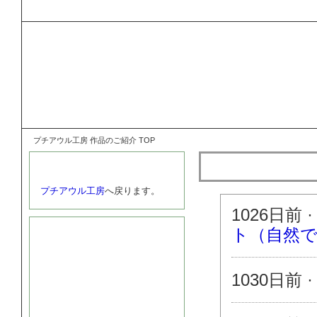
プチアウル工房 作品のご紹介
プチアウル工房 作品のご紹
レッスンで製作した作品及び大学の華道部のご紹介
プチアウル工房 作品のご紹介 TOP
最新情報
サイトTOPへ戻る
プチアウル工房
へ戻ります。
1026日前 · 
サイト運営者
ト（自然
1030日前 · 