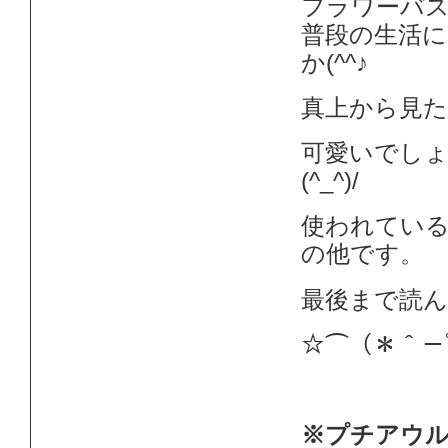
フラワーバ
普段の生活
か(^^♪
真上から見
可愛いでし
(^_^)/
使われてい
の他です。
最後まで読
☆⌒（＊＾－ﾟ)ﾉ~
※プチアウル