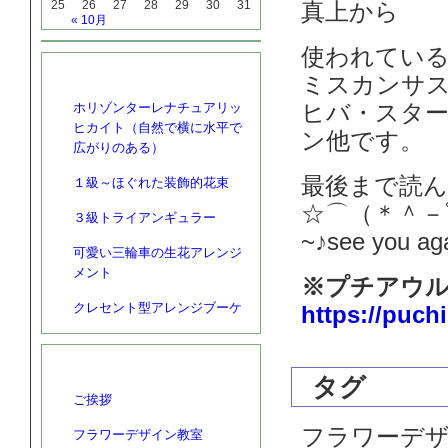
25
26
27
28
29
30
31
真上から
« 10月
使われてい
最近の投稿
ミスカンサ
ヒバ・スタ
ホリゾンターレナチュアリッ
ヒカイト（自然で横に水平で
ン他です。
広がりのある）
最後まで読
１級～ほぐれた装飾的花束
☆⌒（＊＾－ﾟ
３級トライアンギュラー
~♪see you a
可愛い三輪車の生花アレンジ
メント
※プチアウル
クレセント型アレンジブーケ
https://puch
カテゴリー
タグ
ご挨拶
フラワーデ
フラワーデザイン教室