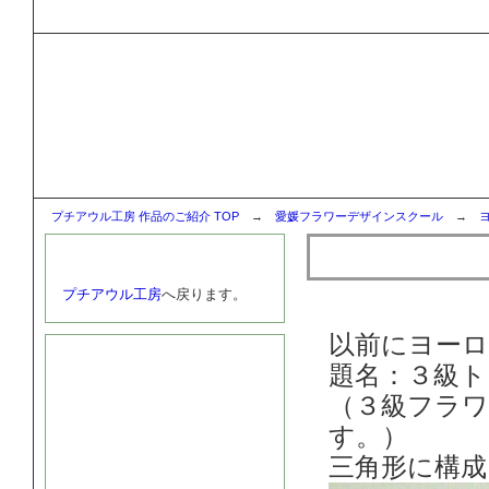
３級トライアンギュラー
プチアウル工房 作品のご紹
レッスンで製作した作品及び大学の華道部のご紹介
プチアウル工房 作品のご紹介 TOP
→
愛媛フラワーデザインスクール
→
３級トライ
サイトTOPへ戻る
プチアウル工房
へ戻ります。
以前にヨー
サイト運営者
題名：３級
（３級フラ
す。）
三角形に構