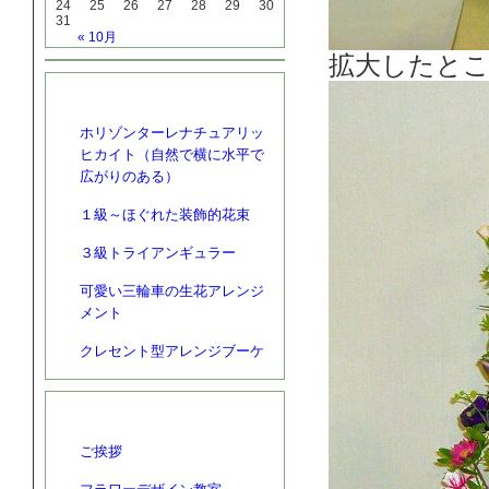
24
25
26
27
28
29
30
31
« 10月
拡大したと
最近の投稿
ホリゾンターレナチュアリッ
ヒカイト（自然で横に水平で
広がりのある）
１級～ほぐれた装飾的花束
３級トライアンギュラー
可愛い三輪車の生花アレンジ
メント
クレセント型アレンジブーケ
カテゴリー
ご挨拶