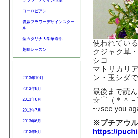
フラワーデザイン教室
ヨーロピアン
愛媛フラワーデザインスクー
ル
聖カタリナ大学華道部
使われてい
趣味レッスン
クジャク草
シコ
アーカイブ
マトリカリ
ン・玉シダ
2013年10月
2013年9月
最後まで読
☆⌒（＊＾－ﾟ
2013年8月
~♪see you a
2013年7月
2013年6月
※プチアウル
https://puch
2013年5月