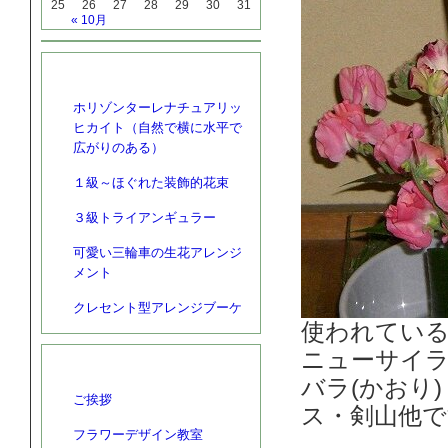
25
26
27
28
29
30
31
« 10月
最近の投稿
ホリゾンターレナチュアリッ
ヒカイト（自然で横に水平で
広がりのある）
１級～ほぐれた装飾的花束
３級トライアンギュラー
可愛い三輪車の生花アレンジ
メント
クレセント型アレンジブーケ
使われてい
ニューサイ
カテゴリー
バラ(かおり
ご挨拶
ス・剣山他で
フラワーデザイン教室