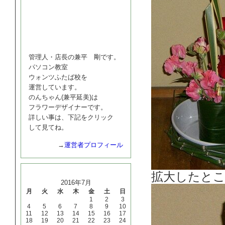
管理人・店長の兼平 剛です。
パソコン教室
ウォンツふたば校を
運営しています。
のんちゃん(兼平延美)は
フラワーデザイナーです。
詳しい事は、下記をクリック
して見てね。
→
運営者プロフィール
カレンダー
拡大したと
2016年7月
月
火
水
木
金
土
日
1
2
3
4
5
6
7
8
9
10
11
12
13
14
15
16
17
18
19
20
21
22
23
24